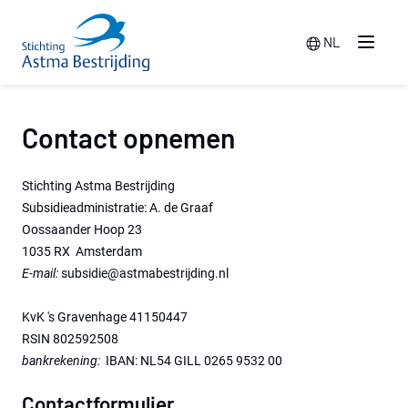
NL
Menu
Switch langua
Contact opnemen
Stichting Astma Bestrijding
Subsidieadministratie: A. de Graaf
Oossaander Hoop 23
1035 RX Amsterdam
E-mail:
subsidie@astmabestrijding.nl
KvK 's Gravenhage 41150447
RSIN 802592508
bankrekening:
IBAN: NL54 GILL 0265 9532 00
Contactformulier