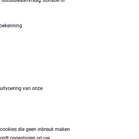
 subsidieaanvraag, donatie of
 toekenning
 uitvoering van onze
e cookies die geen inbreuk maken
 wordt opgeslagen op uw