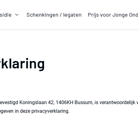
sidie
Schenkingen / legaten
Prijs voor Jonge On
Open Subsidie
rklaring
gevestigd Koningslaan 42, 1406KH Bussum, is verantwoordelijk 
even in deze privacyverklaring.
l