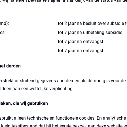
Wij hanteren bewaartermijnen afhankelijk van de status van de
end):
tot 2 jaar na besluit over subsidie
es:
tot 7 jaar na uitbetaling subsidie
tot 7 jaar na ontvangst
tot 7 jaar na ontvangst
met derden
rstrekt uitsluitend gegevens aan derden als dit nodig is voor de
doen aan een wettelijke verplichting.
ieken, die wij gebruiken
ebruikt alleen technische en functionele cookies. En analytisch
n klein tekstbestand dat bij het eerste bezoek aan deze website