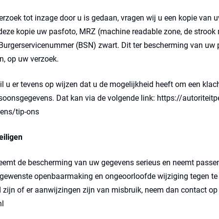
verzoek tot inzage door u is gedaan, vragen wij u een kopie van u
 deze kopie uw pasfoto, MRZ (machine readable zone, de stroo
urgerservicenummer (BSN) zwart. Dit ter bescherming van uw p
n, op uw verzoek.
l u er tevens op wijzen dat u de mogelijkheid heeft om een klacht
rsoonsgegevens. Dat kan via de volgende link: https://autoritei
ens/tip-ons
iligen
 neemt de bescherming van uw gegevens serieus en neemt passe
ngewenste openbaarmaking en ongeoorloofde wijziging tegen te g
 zijn of er aanwijzingen zijn van misbruik, neem dan contact op
nl